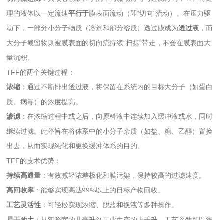
理的液体以一定流速
平行于
膜表面流动（即“切向"流动）。在压力驱
动下，一部分小分子物质（溶剂和部分溶质）透过膜成为
透过液
，而
大分子截留物则被膜表面的切向流持续“扫掠"带走，不会在膜表面大
量沉积。
TFF的两个关键过程：
浓缩
：通过不断排出透过液，将保留在系统内的目标大分子（如蛋白
质、病毒）的浓度提高。
渗滤
：在浓缩过程中或之后，向原料液中连续加入缓冲液或水，同时
继续过滤。此举旨在将体系中的小分子杂质（如盐、糖、乙醇）置换
出去，从而实现纯化和更换缓冲体系的目的。
TFF的技术优势：
持续高通量
：有效减轻浓差极化和膜污染，保持较高的过滤速度。
高回收率
：能够实现高达99%以上的目标产物回收。
工艺灵活性
：可轻松实现浓缩、脱盐和换液等多种操作。
易于放大
：从实验室的几毫升到工业生产的上千升，工艺参数可以线