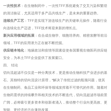
一次性技术
：在生物制药中，一次性TFF系统避免了交叉污染和繁琐
的清洁验证，尤其适用于多产品共线生产，是未来的重要趋势。
连续生产工艺
：TFF是实现下游连续生产的关键单元操作，随着行业
向连续化生产迈进，TFF技术将迎来新的增长点。
新兴应用领域的拓展
：在合成生物学、细胞培养肉、精密发酵等前沿
领域，TFF的应用潜力正在被不断挖掘。
供应链本地化
：地缘政治和疫情等因素促使各国重视生物医药供应链
安全，为本土TFF企业提供了发展窗口。
四、 结论
切向流超滤不仅仅是一种分离技术，更是推动生物科技产业进步的基
石。其独特的切向流设计原理，*解决了传统过滤的瓶颈问题，使其
在生物制药、食品工业和环保等领域发挥着不可替代的作用。随着对
生物药需求的持续攀升和相关技术的不断迭代，切向流超滤市场前景
广阔，必将吸引更多资本和创新者涌入，推动整个行业向更高效、更
智能、更经济的方向蓬勃发展。