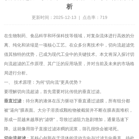
析
更新时间：2025-12-13 | 点击率：719
在生物制药、食品科学和环保科技等领域，对复杂流体进行高效的分
离、纯化和浓缩是一项核心工艺。在众多分离技术中，切向流超滤凭
借其独特的优势，已成为现代工业中的关键技术。本文将深入探讨切
向流超滤的工作原理、其广泛的应用场景，并对当前及未来的市场格
局进行分析。
一、 技术原理：为何“切向流"更具优势？
要理解切向流超滤，首先需要对比传统的
垂直过滤
。
垂直过滤
：待分离的液体在压力驱动下垂直通过滤膜，所有组分都
被“逼向"膜表面。大分子溶质或颗粒物被截留并不断在膜表面堆积，
形成一层越来越厚的“滤饼"，导致过滤阻力急剧增加，通量迅速下
降。这就像用筛子直接过滤浓稠的泥浆，筛孔很快会被堵死。
切向流超滤
：其核心创新在于流体的流动方向与过滤方向垂直。待处