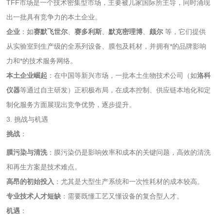
TFF市场是一个技术密集型市场，主要被几家国际所主导，同时涌现
出一批具有竞争力的本土企业。
企业
：如
赛默飞世尔
、
赛多利斯
、
默克密理博
、
颇尔
等，它们提供
从实验室到生产级的全系列设备、膜包及耗材，并拥有*的品牌影响
力和*的技术服务网络。
本土企业崛起
：在中国等新兴市场，一批本土生物技术公司（如
洛科
仪器
等通过自主研发）正积极布局，在成本控制、供应链本地化和定
制化服务方面展现出竞争优势，逐步提升。
3. 挑战与机遇
挑战
：
膜污染与清洗
：膜污染仍是影响效率和成本的关键问题，高效的清洗
和再生方案是技术难点。
高昂的初始投入
：尤其是大型生产系统和一次性耗材的成本较高。
专业技术人才短缺
：需要既懂工艺又懂设备的复合型人才。
机遇
：