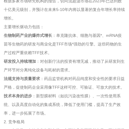
根据多家市场研究机构的报告，切向流超滤市场在2023年已达到数
十亿美元级别，并预计在未来5-10年内将以显著的
复合年增长率
持续
增长。
主要增长驱动力包括：
生物制药产业的爆炸式增长
：单克隆抗体、细胞与基因*、mRNA疫
苗等生物药的研发与商业化是TFF市场*强劲的引擎。这些药物的生
产过程严重依赖TFF技术。
研发投入持续增加
：对创新疗法的投资有增无减，推动了从研发到生
产环节对分离纯化设备与耗材的需求。
法规支持与质量要求
：药品监管机构对药品纯度和安全性的要求日益
严格，促使制药企业采用像TFF这样可控、可验证、可放大的技术。
技术本身的进步
：新型膜材料（如抗污染改性膜）、一次性使用系
统、以及高度自动化的集成系统，降低了使用门槛，提高了生产效
率，进一步拓展了市场。
2. 竞争格局