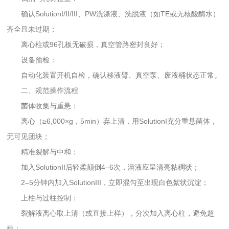
确认SolutionI/II/III、PW洗涤液、洗脱液（如TE或无核酸酶水）
齐全且未过期；
离心柱或96孔板无破损，真空管路密封良好；
设备预检：
自动化装置开机自检，确认移液臂、真空泵、废液桶状态正常。
二、规范操作流程
菌体收集与重悬：
离心（≥6,000×g，5min）弃上清，用SolutionI充分重悬菌体，
无可见团块；
精准裂解与中和：
加入SolutionII后轻柔颠倒4–6次，溶液应呈清亮粘稠状；
2–5分钟内加入SolutionIII，立即混匀至出现白色絮状沉淀；
上柱与过柱控制：
裂解液离心取上清（或直接上样），分次加入离心柱，避免超
载；