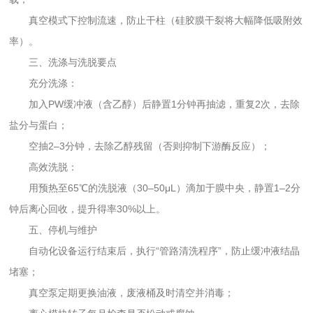
真空模式下控制流速，防止干柱（硅胶膜干裂将大幅降低吸附效
率）。
三、洗涤与洗脱要点
充分洗涤：
加入PW缓冲液（含乙醇）后静置1分钟再抽滤，重复2次，去除
盐分与蛋白；
空抽2–3分钟，去除乙醇残留（否则抑制下游酶反应）；
高效洗脱：
用预热至65℃的洗脱液（30–50μL）滴加于膜中央，静置1–2分
钟后离心回收，提升得率30%以上。
五、停机与维护
自动化设备运行结束后，执行“管路清洗程序”，防止缓冲液结晶
堵塞；
真空泵定期更换油液，废液桶及时清空并消毒；