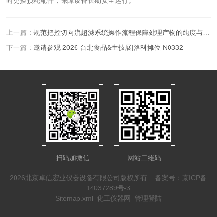
时更换损耗配件，保障设备长期安全运行。
上一篇：
规范把控切向流超滤系统操作流程保障处理产物的纯度与工艺稳定性
下一篇：
邀请参观 2026 台北食品&生技展|洛科摊位 N0332
扫码加微信
网站二维码
2026北京卓信宏业仪器设备有限公司版权所有
备案号：京ICP备
14037289号-3
Sitemap.xml
化工仪器网
管理登陆