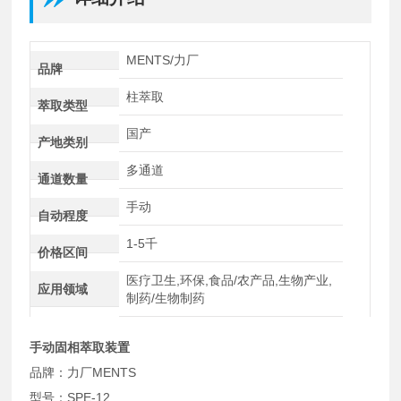
MENTS/力厂
品牌
柱萃取
萃取类型
国产
产地类别
多通道
通道数量
手动
自动程度
1-5千
价格区间
医疗卫生,环保,食品/农产品,生物产业,
应用领域
制药/生物制药
手动固相萃取装置
品牌：力厂MENTS
型号：SPE-12