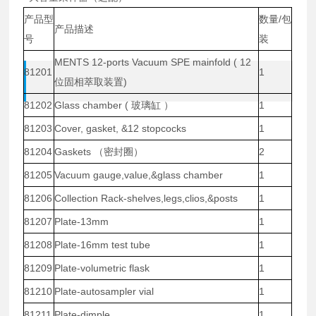
产品型
数量/包
产品描述
号
装
MENTS 12-ports Vacuum SPE mainfold ( 12
81201
1
位固相萃取装置)
81202
Glass chamber ( 玻璃缸 ）
1
81203
Cover, gasket, &12 stopcocks
1
81204
Gaskets （密封圈）
2
81205
Vacuum gauge,value,&glass chamber
1
81206
Collection Rack-shelves,legs,clios,&posts
1
81207
Plate-13mm
1
81208
Plate-16mm test tube
1
81209
Plate-volumetric flask
1
81210
Plate-autosampler vial
1
81211
Plate-dimple
1