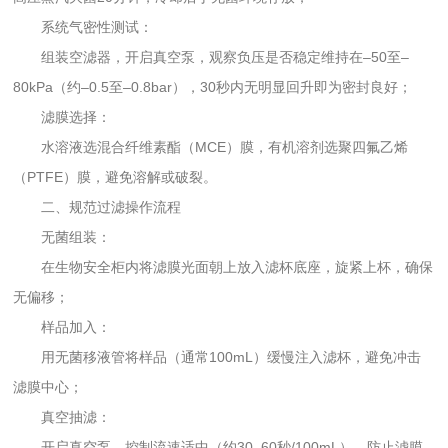
系统气密性测试：
组装空滤器，开启真空泵，观察负压是否稳定维持在–50至–
80kPa（约–0.5至–0.8bar），30秒内无明显回升即为密封良好；
滤膜选择：
水溶液选混合纤维素酯（MCE）膜，有机溶剂选聚四氟乙烯
（PTFE）膜，避免溶解或破裂。
二、规范过滤操作流程
无菌组装：
在生物安全柜内将滤膜光面朝上放入滤杯底座，旋紧上杯，确保
无偏移；
样品加入：
用无菌移液管将样品（通常100mL）缓慢注入滤杯，避免冲击
滤膜中心；
真空抽滤：
开启真空泵，控制流速适中（约30–60秒/100mL），防止滤膜