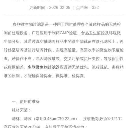
更新时间：2026-02-05 | 点击率：332
多联微生物过滤器是一种用于同时处理多个液体样品的无菌检
测前处理设备，广泛应用于制药GMP验证、食品卫生监控及环境微
生物分析。其通过真空抽滤将样品中的微生物截留在微孔滤膜上，再
转移至培养基进行培养计数，实现高通量、高回收率的微生物限度检
查。若操作不当，易因滤膜破裂、交叉污染或负压失控，导致假阴性
或数据偏差。
多联微生物过滤器
应遵循无菌优先、流程规范、参数精
准的原则，才能确保滤得全、截得准、检得真。
一、使用前准备
耗材灭菌：
滤杯、滤膜（常用0.45μm或0.22μm）、接收瓶等必须经121℃
高压蒸汽灭菌20分钟，冷却后于无菌环境存放；