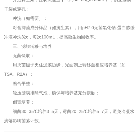
干裂或穿孔；
冲洗（如需要）：
对含抑菌成分样品（如抗生素），用pH7.0无菌氯化钠-蛋白胨缓
冲液冲洗3次，每次100mL，提高微生物回收率。
三、滤膜转移与培养
无菌镊取：
用灭菌镊子夹住滤膜边缘，光面朝上转移至相应培养基（如
TSA、R2A）；
贴合平整：
轻压滤膜排除气泡，确保与培养基充分接触；
倒置培养：
细菌30–35℃培养3–5天，霉菌20–25℃培养5–7天，避免冷凝水
滴落影响菌落计数。