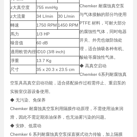
Chemker 耐腐蚀真空泵
z大真空度
755 mmHg
与气体接触的部分均使用
z大流量
34 L/min
30 L/min
PTFE 材料，可耐大部分
轉速
1750 RPM
1450 RPM
的腐蚀性气体，同时电器
馬力
1/3 HP
开关、外壳也做防蚀处
噪音值
60 dB
理，适合抽吸各种有机、
適用軟管內徑
ID10 (3/8 inch)
酸硷等腐蚀性气体。
淨重
13.7 Kg
◆ 高真空启动
尺寸
35 x 20.3 x 23.5 cm
Chemker 6系列耐腐蚀真
空泵具高真空启动功能，适合搭配操作过程需停止、重启泵的
实验室仪器设备使用。
◆ 无污染、免保养
Chemker 耐腐蚀真空泵利用隔膜作动原理，不需使用油来润
滑，因此不需定期添油保养，也无油雾污染的问题。
◆ 安静、低震动
Chemker 6 系列耐腐蚀真空泵採直驱式动力传输，加上隔膜