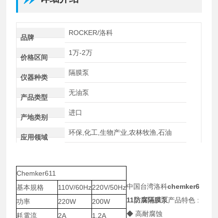
ROCKER/洛科
品牌
1万-2万
价格区间
隔膜泵
仪器种类
无油泵
产品类型
进口
产地类别
环保,化工,生物产业,农林牧渔,石油
应用领域
Chemker611
中国台湾洛科
chemker6
基本規格
110V/60Hz
220V/50Hz
11防腐隔膜泵
产品特色 :
功率
220W
200W
◆ 高耐腐蚀
耗電流
2A
1.2A