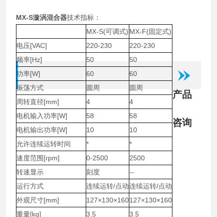
MX-S
漩涡混合器
技术指标：
MX-S(可调式)
MX-F(固定式)
电压[VAC]
220-230
220-230
频率[Hz]
50
50
功率[W]
60
60
振荡方式
圆周
圆周
产品
周转直径[mm]
4
4
电机输入功率[W]
58
58
咨询
电机输出功率[W]
10
10
允许连续运转时间
*
*
速度范围[rpm]
0-2500
2500
转速显示
刻度
--
运行方式
连续运转/点动
连续运转/点动
外观尺寸[mm]
127×130×160
127×130×160
重量[kg]
3.5
3.5