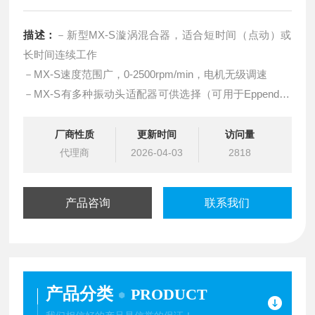
描述：
－新型MX-S漩涡混合器，适合短时间（点动）或
长时间连续工作
－MX-S速度范围广，0-2500rpm/min，电机无级调速
－MX-S有多种振动头适配器可供选择（可用于Eppendorf
管等）
－硅制底座，外形小巧，*防震，适合高速工作
厂商性质
更新时间
访问量
－振动头安装方便
代理商
2026-04-03
2818
－产品稳固可靠
－偏心球轴承设计
产品咨询
联系我们
产品分类
PRODUCT