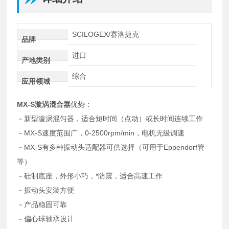
SCILOGEX/赛洛捷克
品牌
进口
产地类别
综合
应用领域
MX-S
漩涡混合器
优势：
－新型漩涡混匀器，适合短时间（点动）或长时间连续工作
－MX-S速度范围广，0-2500rpm/min，电机无级调速
－MX-S有多种振动头适配器可供选择（可用于Eppendorf管
等）
－硅制底座，外形小巧，*防震，适合高速工作
－振动头安装方便
－产品稳固可靠
－偏心球轴承设计