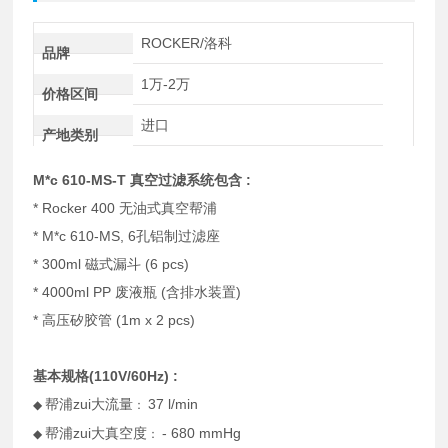
ROCKER/洛科
品牌
1万-2万
价格区间
进口
产地类别
M*c 610-MS-T 真空过滤系统包含 :
* Rocker 400 无油式真空帮浦
* M*c 610-MS, 6孔铝制过滤座
* 300ml 磁式漏斗 (6 pcs)
* 4000ml PP 废液瓶 (含排水装置)
* 高压矽胶管 (1m x 2 pcs)
基本规格(110V/60Hz) :
帮浦zui大流量
37 l/min
◆
：
帮浦zui大真空度
- 680 mmHg
◆
：