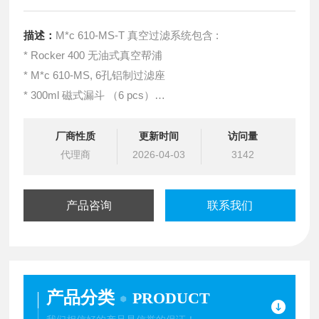
描述：
M*c 610-MS-T 真空过滤系统包含 :
* Rocker 400 无油式真空帮浦
* M*c 610-MS, 6孔铝制过滤座
* 300ml 磁式漏斗 （6 pcs）
* 4000ml PP 废液瓶 （含排水装置）
* 高压矽胶管 （1m x 2 pcs）
厂商性质
更新时间
访问量
代理商
2026-04-03
3142
产品咨询
联系我们
产品分类
PRODUCT