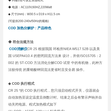
◆ 内键2组可设定加温程式
◆ 电源：AC110V,60HZ,220Watt
◆ 尺寸(mm)：W30.5 x D19 x H11.5 cm
(可提供200-240v/50Hz的规格)
COD
加热分解炉 : 产品特色
◆ 符合法规方法
COD消解仪
CR 25 根据我国 环检所NIEA W517.52B 以及美
国 USEPA410.4 的密闭回流方法来 设计，并依ISO15705：2
002 的 ST-COD 方法消化分解COD 试管 中的有机物，此种方
法较传统 的重铬酸钾回流法更省时且安全易 操作。
◆ COD 执行程式
CR 25 *的 COD 执行程式，您只须启动程式开关，仪器就会
自动加热至设定温度且倒数计时。结束之后会有警示声响并自
动关闭电源。程式加热模式如下