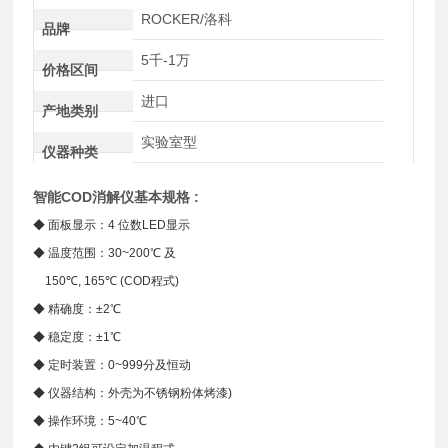
ROCKER/洛科
品牌
5千-1万
价格区间
进口
产地类别
实验室型
仪器种类
智能COD消解仪
基本规格 :
◆ 面板显示：4 位数LED显示
◆ 温度范围：30~200℃ 及
150℃, 165℃ (COD程式)
◆ 精确度：±2℃
◆ 稳定度：±1℃
◆ 定时装置：0~999分及恒动
◆ 仪器结构：外壳为不锈钢粉体烤漆)
◆ 操作环境：5~40℃