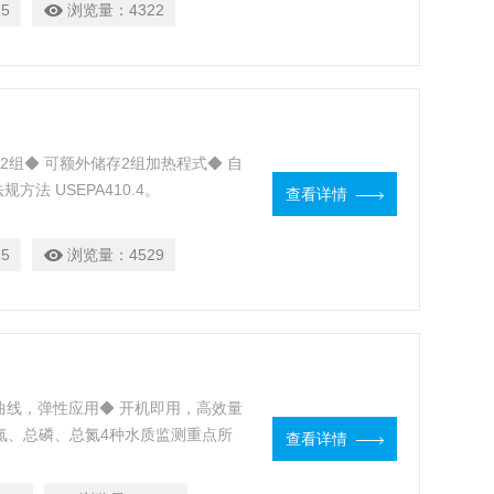
5
浏览量：
4322
式2组◆ 可额外储存2组加热程式◆ 自
法 USEPA410.4。
查看详情
5
浏览量：
4529
建曲线，弹性应用◆ 开机即用，高效量
氨氮、总磷、总氮4种水质监测重点所
查看详情
各种实验室、企业及工厂使用。