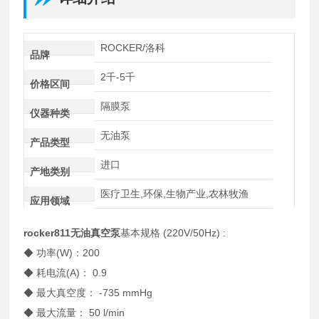
ROCKER/洛科
品牌
2千-5千
价格区间
隔膜泵
仪器种类
无油泵
产品类型
进口
产地类别
医疗卫生,环保,生物产业,农林牧渔
应用领域
rocker811无油真空泵
基本规格 (220V/50Hz) :
◆ 功率(W)：200
◆ 耗电流(A)： 0.9
◆ 最大真空度： -735 mmHg
◆ 最大流量： 50 l/min