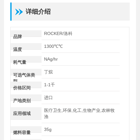
详细介绍
ROCKER/洛科
品牌
1300℃℃
温度
NAg/hr
耗气量
丁烷
可选气体类
型
1-1千
价格区间
进口
产地类别
医疗卫生,环保,化工,生物产业,农林牧
应用领域
渔
35g
燃料容量