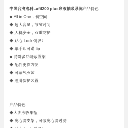
中国台湾洛科Lafil200 plus废液抽吸系统
产品特色 :
◆ All in One，省空间
◆ 超大容量，节省时间
◆ 人机安全，双重防护
◆ 贴心 Lock 键设计
◆ 单手即可退 tip
◆ 特殊多功能放置架
◆ 配件更换方便
◆ 可蒸气灭菌
◆ 溢满保护装置
产品特色 :
◆大废液收集瓶
◆ 离心管支架，可做离心管过滤