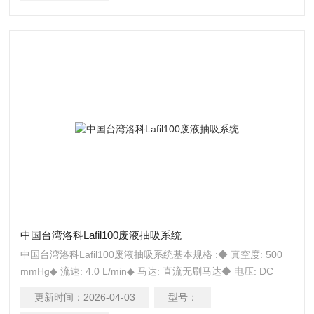
装置可防止废液溢满而吸入主机内。 ◆ 可高温高压杀菌 废液
瓶及抽吸配件均可用高压蒸气灭菌。
中国台湾洛科Lafil100废液抽吸系统
中国台湾洛科Lafil100废液抽吸系统基本规格 :◆ 真空度: 500
mmHg◆ 流速: 4.0 L/min◆ 马达: 直流无刷马达◆ 电压: DC
12V◆ 变压器: AC 100 - 240V, 50/60 Hz◆ 重量: 1.3 kg◆ 尺寸:
更新时间：
2026-04-03
型号：
26.5 x 13 x 21 cm （LxWxH） Lafil100材质:◆ 主机本体 -