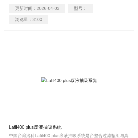
重防溢保护装置可携式生化废液抽吸系统在废液瓶中装有浮球
更新时间：
2026-04-03
型号：
防溢保护装置，且在废液瓶与主机中间装有 0.2
&amp;amp;#181;m 的 PTFE 碟型滤片，此两保护装置可防止
浏览量：
3100
废液溢满而吸入主机内。◆ 洛科废液抽吸系统体积小、操作安
全
Lafil400 plus废液抽吸系统
中国台湾洛科Lafil400 plus废液抽吸系统是台整合过滤瓶组与真