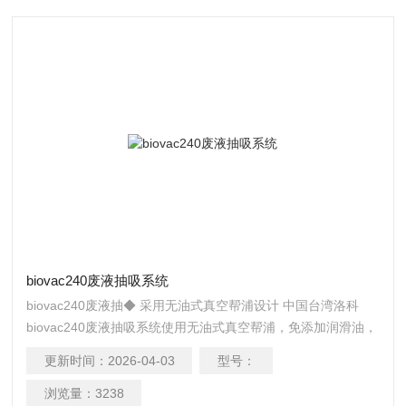
biovac240废液抽吸系统
biovac240废液抽◆ 采用无油式真空帮浦设计 中国台湾洛科
biovac240废液抽吸系统使用无油式真空帮浦，免添加润滑油，
不需保养，噪音值低且坚固耐用。 ◆ 双重防溢保护装置 可携
更新时间：
2026-04-03
型号：
式生化废液抽吸系统在废液瓶中装有浮球防溢保护装置，且在
废液瓶与主机中间装有 0.2 ‑μm 的 PTFE 碟型滤片，此两保护
浏览量：
3238